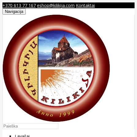
+370 613 77 167
eshop@kilikija.com
Kontaktai
Navigacija
Lavašai