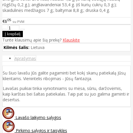
rūgščių 0,2 g.); angliavandeniai 53,4 g. (iš kurių cukrų 0,3 g.);
skaidulinės medžiagos 7 g.; baltymai 8,8 g.; druska 0,4 g.
05
€6
su PVM
Turite klausimų apie šią prekę?
Klauskite
Kilmės šalis:
Lietuva
Aprašymas
Su šiuo lavašu Jūs galite pagaminti bet kokį skanų patiekalą Jūsų
klientams. Vienintelis ribojimas - Jūsų fantazija.
Lavašas puikiai tinka vyniotiniams su mėsa, sūriu, daržovėmis,
kaip karštas bei šaltas patiekalas. Taip pat su juo galima gaminti ir
desertus.
Lavašo laikymo sąlygos
Pirkimo sąlygos ir taisyklės