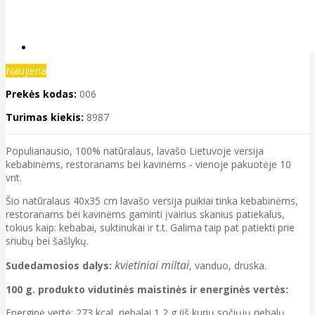
Naujiena
Prekės kodas:
006
Turimas kiekis:
8987
Populiariausio, 100% natūralaus, lavašo Lietuvoje versija
kebabinėms, restoranams bei kavinėms - vienoje pakuotėje 10
vnt.
Šio natūralaus 40x35 cm lavašo versija puikiai tinka kebabinėms,
restoranams bei kavinėms gaminti įvairius skanius patiekalus,
tokius kaip: kebabai, suktinukai ir t.t. Galima taip pat patiekti prie
sriubų bei šašlykų.
kvietiniai miltai
Sudedamosios dalys:
, vanduo, druska.
100 g. produkto vidutinės maistinės ir energinės vertės:
Energinė vertė: 273 kcal, riebalai 1,2 g (iš kurių sočiųjų riebalų