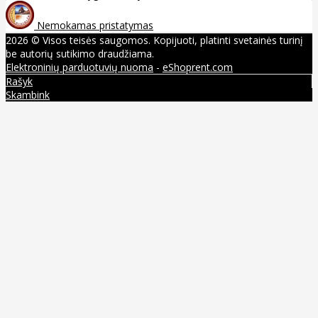
Nemokamas pristatymas
2026 © Visos teisės saugomos. Kopijuoti, platinti svetainės turinį
be autorių sutikimo draudžiama.
Elektroninių parduotuvių nuoma
-
eShoprent.com
Rašyk
Skambink