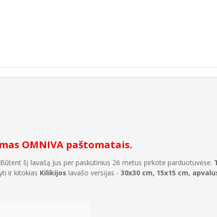
ymas OMNIVA paštomatais.
 Būtent šį lavašą Jus per paskutinius 26 metus pirkote parduotuvėse.
 ir kitokias
Kilikijos
lavašo versijas -
30x30 cm, 15x15 cm, apval