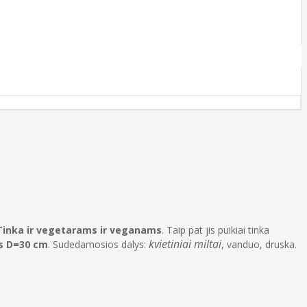
Tinka ir vegetarams ir veganams
. Taip pat jis puikiai tinka
kvietiniai miltai
us D=30 cm
. Sudedamosios dalys:
, vanduo, druska.