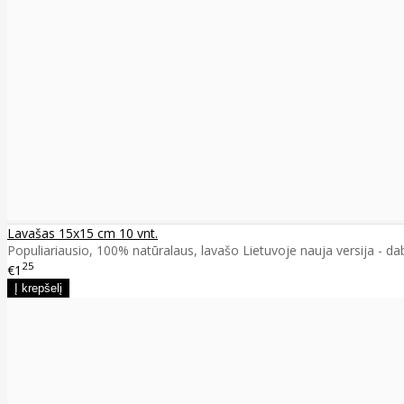
Lavašas 15x15 cm 10 vnt.
Populiariausio, 100% natūralaus, lavašo Lietuvoje nauja versija - da
25
€1