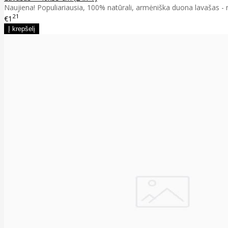
Naujiena! Populiariausia, 100% natūrali, armėniška duona lavašas - n
21
€1