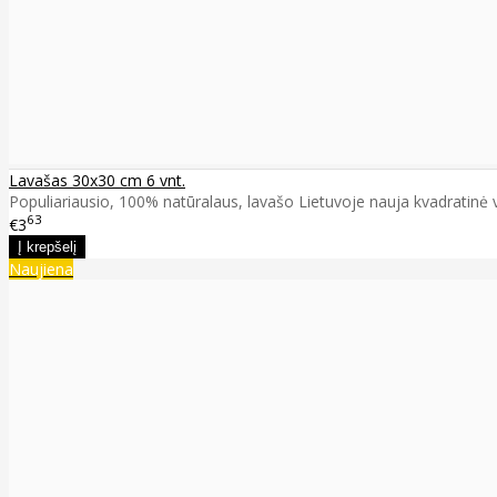
Lavašas 30x30 cm 6 vnt.
Populiariausio, 100% natūralaus, lavašo Lietuvoje nauja kvadratinė v
63
€3
Naujiena