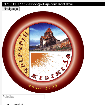
+370 613 77 167
eshop@kilikija.com
Kontaktai
Navigacija
Lavašai