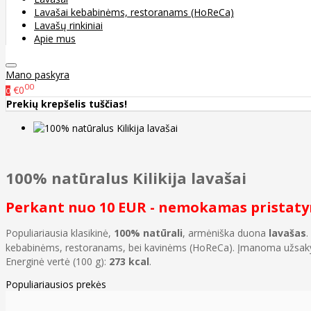
Lavašai kebabinėms, restoranams (HoReCa)
Lavašų rinkiniai
Apie mus
Mano paskyra
00
€0
0
Prekių krepšelis tuščias!
100% natūralus Kilikija lavašai
Perkant nuo 10 EUR - nemokamas pristat
Populiariausia klasikinė,
100% natūrali
, armėniška duona
lavašas
.
kebabinėms, restoranams, bei kavinėms (HoReCa). Įmanoma užsakyti
Energinė vertė (100 g):
273 kcal
.
Populiariausios prekės